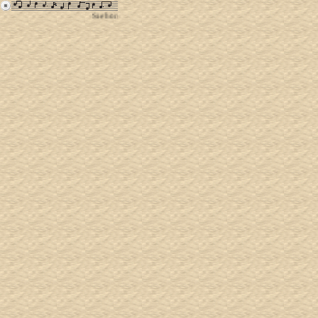
Sie hören gerade das Stück: "Wein, Weib & Gesang" aus der CD
Se